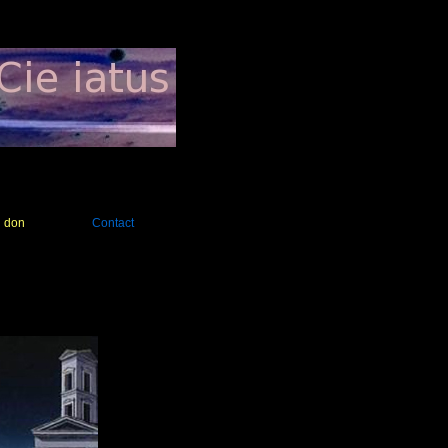
n don
Contact