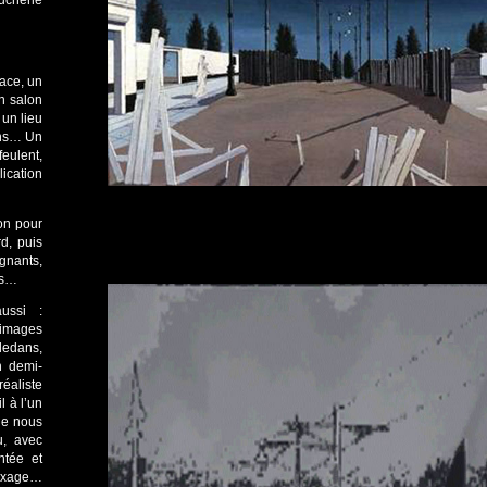
ucherie
ace, un
n salon
 un lieu
sins… Un
eulent,
ication
ion pour
rd, puis
gnants,
os…
ussi :
 images
dedans,
n demi-
éaliste
 à l’un
que nous
u, avec
ntée et
lexage…