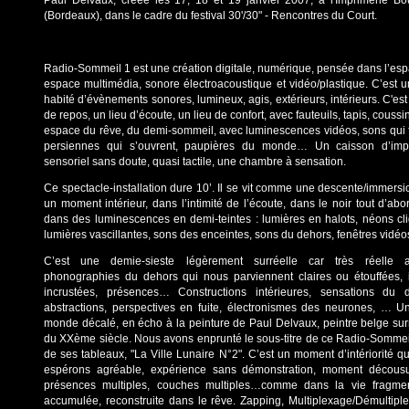
Paul Delvaux, créée les 17, 18 et 19 janvier 2007, à l'Imprimerie Bo
(Bordeaux), dans le cadre du festival 30'/30" - Rencontres du Court.
Radio-Sommeil 1 est une création digitale, numérique, pensée dans l’esp
espace multimédia, sonore électroacoustique et vidéo/plastique. C’est u
habité d’évènements sonores, lumineux, agis, extérieurs, intérieurs. C'est
de repos, un lieu d’écoute, un lieu de confort, avec fauteuils, tapis, cous
espace du rêve, du demi-sommeil, avec luminescences vidéos, sons qui f
persiennes qui s’ouvrent, paupières du monde… Un caisson d’impl
sensoriel sans doute, quasi tactile, une chambre à sensation.
Ce spectacle-installation dure 10’. Il se vit comme une descente/immers
un moment intérieur, dans l’intimité de l’écoute, dans le noir tout d’abo
dans des luminescences en demi-teintes : lumières en halots, néons cli
lumières vascillantes, sons des enceintes, sons du dehors, fenêtres vidé
C’est une demie-sieste légèrement surréelle car très réelle a
phonographies du dehors qui nous parviennent claires ou étouffées,
incrustées, présences… Constructions intérieures, sensations du 
abstractions, perspectives en fuite, électronismes des neurones, … U
monde décalé, en écho à la peinture de Paul Delvaux, peintre belge surr
du XXème siècle. Nous avons enprunté le sous-titre de ce Radio-Sommeil
de ses tableaux, "La Ville Lunaire N°2". C’est un moment d’intériorité 
espérons agréable, expérience sans démonstration, moment décous
présences multiples, couches multiples…comme dans la vie fragme
accumulée, reconstruite dans le rêve. Zapping, Multiplexage/Démultip